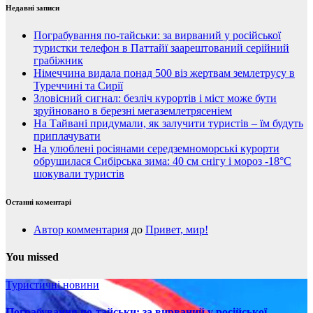
Недавні записи
Пограбування по-тайськи: за вирваний у російської
туристки телефон в Паттайї заарештований серійний
грабіжник
Німеччина видала понад 500 віз жертвам землетрусу в
Туреччині та Сирії
Зловісний сигнал: безліч курортів і міст може бути
зруйновано в березні мегаземлетрясеніем
На Тайвані придумали, як залучити туристів – їм будуть
приплачувати
На улюблені росіянами середземноморські курорти
обрушилася Сибірська зима: 40 см снігу і мороз -18°C
шокували туристів
Останні коментарі
Автор комментария
до
Привет, мир!
You missed
Туристичні новини
Пограбування по-тайськи: за вирваний у російської