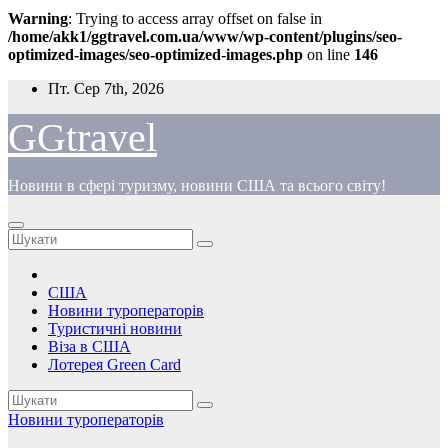
Warning
: Trying to access array offset on false in
/home/akk1/ggtravel.com.ua/www/wp-content/plugins/seo-
optimized-images/seo-optimized-images.php
on line
146
Перейти
Пт. Сер 7th, 2026
до
вмісту
GGtravel
Новини в сфері туризму, новини США та всього світу!
США
Новини туроператорів
Туристичні новини
Віза в США
Лотерея Green Card
Новини туроператорів