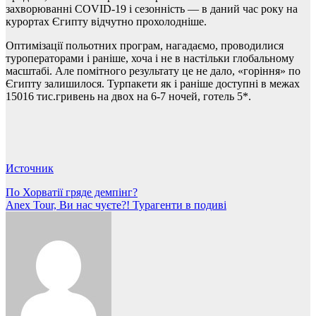
захворюванні COVID-19 і сезонність — в даний час року на
курортах Єгипту відчутно прохолодніше.
Оптимізації польотних програм, нагадаємо, проводилися
туроператорами і раніше, хоча і не в настільки глобальному
масштабі. Але помітного результату це не дало, «горіння» по
Єгипту залишилося. Турпакети як і раніше доступні в межах
15016 тис.гривень на двох на 6-7 ночей, готель 5*.
Источник
Навігація
По Хорватії гряде демпінг?
Anex Tour, Ви нас чуєте?! Турагенти в подиві
записів