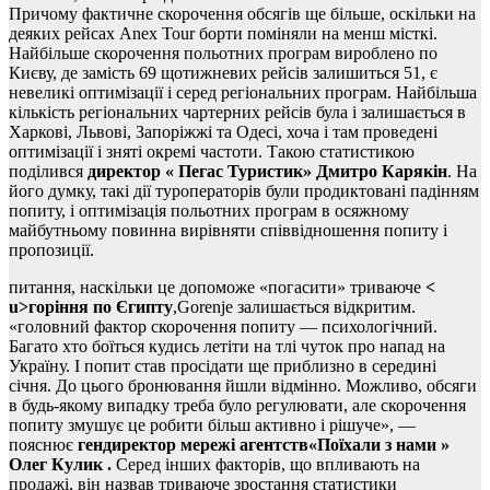
Причому фактичне скорочення обсягів ще більше, оскільки на
деяких рейсах Anex Tour борти поміняли на менш місткі.
Найбільше скорочення польотних програм вироблено по
Києву, де замість 69 щотижневих рейсів залишиться 51, є
невеликі оптимізації і серед регіональних програм. Найбільша
кількість регіональних чартерних рейсів була і залишається в
Харкові, Львові, Запоріжжі та Одесі, хоча і там проведені
оптимізації і зняті окремі частоти. Такою статистикою
поділився
директор « Пегас Туристик» Дмитро Карякін
. На
його думку, такі дії туроператорів були продиктовані падінням
попиту, і оптимізація польотних програм в осяжному
майбутньому повинна вирівняти співвідношення попиту і
пропозиції.
питання, наскільки це допоможе «погасити» триваюче
<
u>горіння по Єгипту
,
Gorenje залишається відкритим.
«головний фактор скорочення попиту — психологічний.
Багато хто боїться кудись летіти на тлі чуток про напад на
Україну. І попит став просідати ще приблизно в середині
січня. До цього бронювання йшли відмінно. Можливо, обсяги
в будь-якому випадку треба було регулювати, але скорочення
попиту змушує це робити більш активно і рішуче», —
пояснює
гендиректор мережі агентств«Поїхали з нами »
Олег Кулик .
Серед інших факторів, що впливають на
продажі, він назвав триваюче зростання статистики