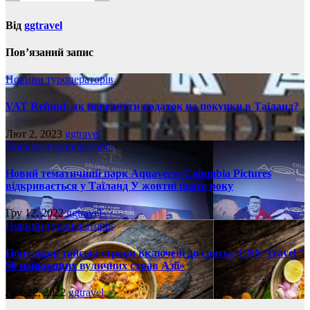
Від
ggtravel
Пов’язаний запис
Новини туроператорів
VAT Refund: як повернути податок на покупки в Таїланд?
Лют 2, 2023
ggtravel
Новини туроператорів
Новий тематичний парк Aquaverse Columbia Pictures
відкривається у Таїланд У жовтні цього року
Гру 12, 2022
ggtravel
Новини туроператорів
Популярні тайські страви включені до списку CNN Travel ”
50 найкращих вуличних страв Азії»
Лис 22, 2022
ggtravel