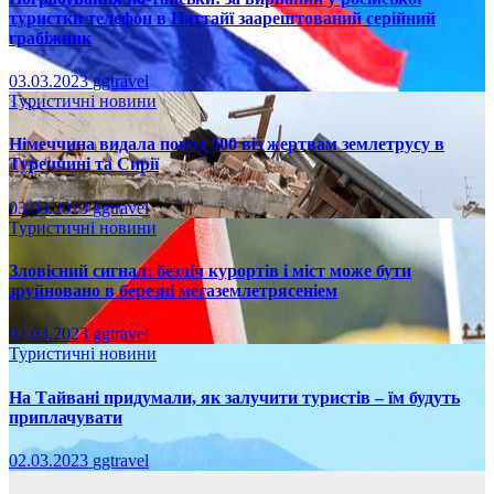
туристки телефон в Паттайї заарештований серійний
грабіжник
03.03.2023
ggtravel
Туристичні новини
Німеччина видала понад 500 віз жертвам землетрусу в
Туреччині та Сирії
03.03.2023
ggtravel
Туристичні новини
Зловісний сигнал: безліч курортів і міст може бути
зруйновано в березні мегаземлетрясеніем
02.03.2023
ggtravel
Туристичні новини
На Тайвані придумали, як залучити туристів – їм будуть
приплачувати
02.03.2023
ggtravel