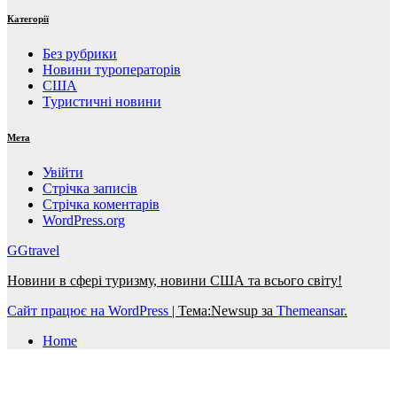
Категорії
Без рубрики
Новини туроператорів
США
Туристичні новини
Мета
Увійти
Стрічка записів
Стрічка коментарів
WordPress.org
GGtravel
Новини в сфері туризму, новини США та всього світу!
Сайт працює на WordPress
|
Тема:Newsup за
Themeansar
.
Home