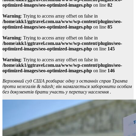
optimized-images/seo-optimized-images.php
on line
82
Warning
: Trying to access array offset on false in
/home/akk1/ggtravel.com.ua/www/wp-content/plugins/seo-
optimized-images/seo-optimized-images.php
on line
85
Warning
: Trying to access array offset on false in
/home/akk1/ggtravel.com.ua/www/wp-content/plugins/seo-
optimized-images/seo-optimized-images.php
on line
145
Warning
: Trying to access array offset on false in
/home/akk1/ggtravel.com.ua/www/wp-content/plugins/seo-
optimized-images/seo-optimized-images.php
on line
146
Верховний суд США розбирає одну з останніх справ Трампа
проти нелегалів & ndash; він намагається заборонити особам
без документів брати участь у перепису населення .