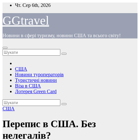
Перейти
Чт. Сер 6th, 2026
до
вмісту
GGtravel
Новини в сфері туризму, новини США та всього світу!
США
Новини туроператорів
Туристичні новини
Віза в США
Лотерея Green Card
США
Перепис в США. Без
нелегалів?