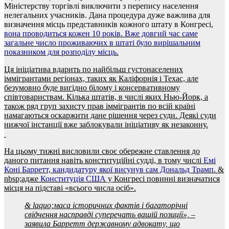
Міністерству торгівлі виключити з перепису населення
нелегальних учасників. Дана процедура дуже важлива для
визначення місць представників кожного штату в Конгресі,
вона проводиться кожен 10 років. Вже довгий час саме
загальне число проживаючих в штаті було вирішальним
показником для розподілу місць.
Ця ініціатива вдарить по найбільш густонаселених
іммігрантами регіонах, таких як Каліфорнія і Техас, але
безумовно буде вигідно білому і консервативному
співтовариствам. Кілька штатів, в числі яких Нью-Йорк, а
також ряд груп захисту прав іммігрантів по всій країні
намагаються оскаржити дане рішення через суди. Деякі суди
нижчої інстанції вже заблокували ініціативу як незаконну.
На цьому тижні висловили своє обережне ставлення до
даного питання навіть конституційні судді, в тому числі
Емі
Коні Барретт, кандидатуру якої висунув сам Дональд Трамп
. &
nbsp;адже
Конституція США
у Конгресі повинні визначатися
місця на підставі «всього числа осіб».
& laquo;маса історичних фактів і багаторічні
свідчення насправді суперечать вашій позиції», –
заявила Барретт державному адвокату, що