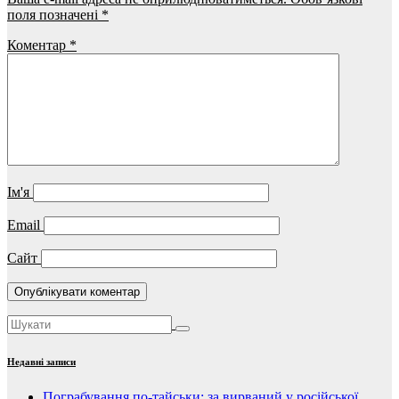
поля позначені
*
Коментар
*
Ім'я
Email
Сайт
Недавні записи
Пограбування по-тайськи: за вирваний у російської