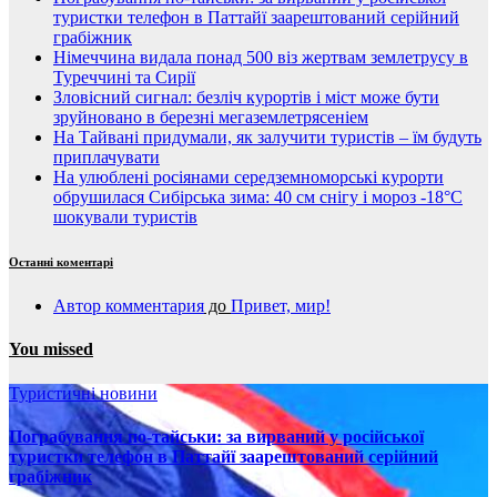
туристки телефон в Паттайї заарештований серійний
грабіжник
Німеччина видала понад 500 віз жертвам землетрусу в
Туреччині та Сирії
Зловісний сигнал: безліч курортів і міст може бути
зруйновано в березні мегаземлетрясеніем
На Тайвані придумали, як залучити туристів – їм будуть
приплачувати
На улюблені росіянами середземноморські курорти
обрушилася Сибірська зима: 40 см снігу і мороз -18°C
шокували туристів
Останні коментарі
Автор комментария
до
Привет, мир!
You missed
Туристичні новини
Пограбування по-тайськи: за вирваний у російської
туристки телефон в Паттайї заарештований серійний
грабіжник