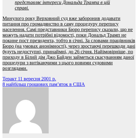
представляє інтереси Дональда Трампа в цій
справі.
Минулого року Верховний суд вже заборонив додавати
питання про громадянство в саму процедуру перепису
населення. Самі представники Бюро перепису сказали, що не
можуть надати потрібні відомості, поки Дональд Трамп не
покине пост президента, тобто в січні. За словами працівників
Бюро (на умовах анонімності), через зростаючі перешкоди дані
будуть недоступні, принаймні, до 26 січня. Найімовірніше, по
приходу в Білий дім Джо Байден займеться скасуванням даної
процедури з витікаючими з цього новими судовими
розглядами.
Навігація
Теракт 11 вересня 2001 р.
8 найбільш грошових пам’яток в США
записів