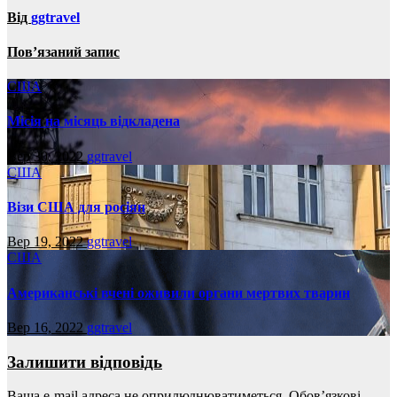
Від
ggtravel
Пов’язаний запис
США
Місія на місяць відкладена
Вер 30, 2022
ggtravel
США
Візи США для росіян
Вер 19, 2022
ggtravel
США
Американські вчені оживили органи мертвих тварин
Вер 16, 2022
ggtravel
Залишити відповідь
Ваша e-mail адреса не оприлюднюватиметься.
Обов’язкові