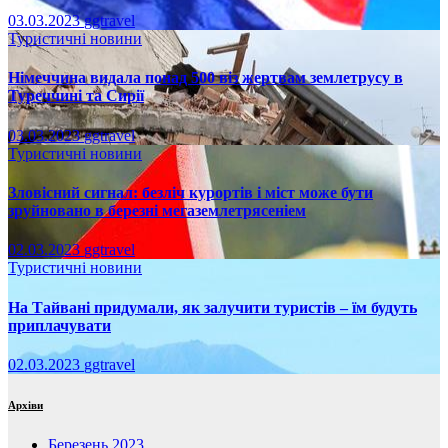
03.03.2023
ggtravel
Туристичні новини
Німеччина видала понад 500 віз жертвам землетрусу в
Туреччині та Сирії
03.03.2023
ggtravel
Туристичні новини
Зловісний сигнал: безліч курортів і міст може бути
зруйновано в березні мегаземлетрясеніем
02.03.2023
ggtravel
Туристичні новини
На Тайвані придумали, як залучити туристів – їм будуть
приплачувати
02.03.2023
ggtravel
Архіви
Березень 2023