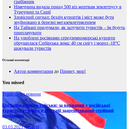
грабіжник
Німеччина видала понад 500 віз жертвам землетрусу в
Туреччині та Сирії
Зловісний сигнал: безліч курортів і міст може бути
зруйновано в березні мегаземлетрясеніем
На Тайвані придумали, як залучити туристів – їм будуть
приплачувати
На улюблені росіянами середземноморські курорти
обрушилася Сибірська зима: 40 см снігу і мороз -18°C
шокували туристів
Останні коментарі
Автор комментария
до
Привет, мир!
You missed
Туристичні новини
Пограбування по-тайськи: за вирваний у російської
туристки телефон в Паттайї заарештований серійний
грабіжник
03.03.2023
ggtravel