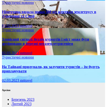
Туристичні новини
Німеччина видала понад 500 віз жертвам землетрусу в
Туреччині та Сирії
03.03.2023
ggtravel
Туристичні новини
Зловісний сигнал: безліч курортів і міст може бути
зруйновано в березні мегаземлетрясеніем
02.03.2023
ggtravel
Туристичні новини
На Тайвані придумали, як залучити туристів – їм будуть
приплачувати
02.03.2023
ggtravel
Архіви
Березень 2023
Лютий 2023