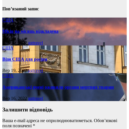
Пов’язаний запис
США
Місія на місяць відкладена
Вер 30, 2022
ggtravel
США
Візи США для росіян
Вер 19, 2022
ggtravel
США
Американські вчені оживили органи мертвих тварин
Вер 16, 2022
ggtravel
Залишити відповідь
Ваша e-mail адреса не оприлюднюватиметься.
Обов’язкові
поля позначені
*