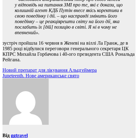
у відповідь на питання ЗМІ про те, які є докази, що
колишній агент КДБ Путін внесе якісь корективи в
свою поведінку і дії. – що насправді змінить його
поведінку – це реакціярешти світу на його дії, яка
послабить їх [дій] позицію в світі. Я ні в чому не
впевнений».
зустріч пройшла 16 червня в Женеві на віллі Ла Гранж, де в
1985 році відбулися переговори генерального секретаря ЦК
КПРС Михайла Горбачова і 40-ого президента США Рональда
Рейгана.
Навігація
Новий препарат для лікування Альцгеймера
Juneteenth. Нове американське свято
записів
Від
ggtravel