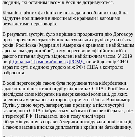
людини, які останнім часом в Росії не дотримуються.
Більшість різних фахівців не покладали особливих надій на
відчутне поліпшення відносин між країнами і вагомими
результатами переговорів.
В результаті зустрічі було вирішено продовжити дію Договору
про скорочення стратегічних наступальних рухів ще на п’ять
років. Російська Федерація і Америка є країнами з найбільшим
арсеналом ядерної зброї, тому переговори офіційних осіб з
даного питання будуть відновлені найближчим часом. У 2019
році
Дональд Трамп вийшов з ДРСМД
, новий договір СНО
зараз по суті є єдиною угодою між РФ і США з контролю
озброєння.
В ході переговорів також була порушена тема кібербезпеки,
адже останні негативні події у відносинах США і Росії були
наслідком саме кібератак на американські компанії, до яких,
впевнена американська сторона, причетна Росія. Володимир
Путін, у свою чергу, заперечував провину, а після зустрічі
заявив, що з США відбувається набагато більше кібератак, ніж
з території РФ. Нагадаємо, що в тому числі через
кібервмішування в справи Америки послідували нові санкції,
а також взаємна висилка дипломатів з країни на батьківщину.