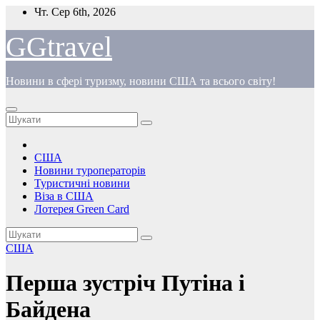
Перейти
Чт. Сер 6th, 2026
до
вмісту
GGtravel
Новини в сфері туризму, новини США та всього світу!
США
Новини туроператорів
Туристичні новини
Віза в США
Лотерея Green Card
США
Перша зустріч Путіна і
Байдена