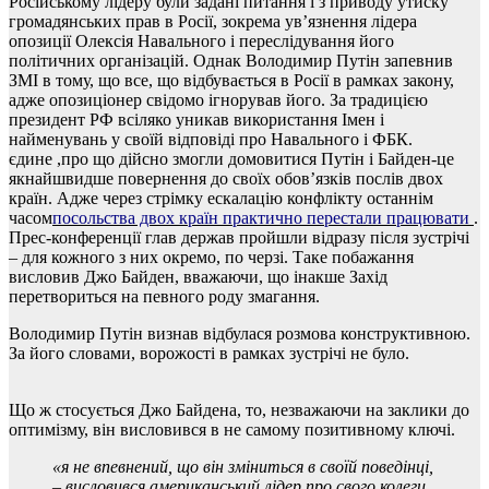
Російському лідеру були задані питання і з приводу утиску
громадянських прав в Росії, зокрема ув’язнення лідера
опозиції Олексія Навального і переслідування його
політичних організацій. Однак Володимир Путін запевнив
ЗМІ в тому, що все, що відбувається в Росії в рамках закону,
адже опозиціонер свідомо ігнорував його. За традицією
президент РФ всіляко уникав використання Імен і
найменувань у своїй відповіді про Навального і ФБК.
єдине ,про що дійсно змогли домовитися Путін і Байден-це
якнайшвидше повернення до своїх обов’язків послів двох
країн. Адже через стрімку ескалацію конфлікту останнім
часом
посольства двох країн практично перестали працювати
.
Прес-конференції глав держав пройшли відразу після зустрічі
– для кожного з них окремо, по черзі. Таке побажання
висловив Джо Байден, вважаючи, що інакше Захід
перетвориться на певного роду змагання.
Володимир Путін визнав відбулася розмова конструктивною.
За його словами, ворожості в рамках зустрічі не було.
Що ж стосується Джо Байдена, то, незважаючи на заклики до
оптимізму, він висловився в не самому позитивному ключі.
«я не впевнений, що він зміниться в своїй поведінці,
– висловився американський лідер про свого колеги