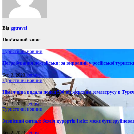
Від
ggtravel
Пов’язаний запис
Туристичні новини
Пограбування по-тайськи: за вирваний у російської турист
Бер 3, 2023
ggtravel
Туристичні новини
Німеччина видала понад 500 віз жертвам землетрусу в Туреч
Бер 3, 2023
ggtravel
Туристичні новини
Зловісний сигнал: безліч курортів і міст може бути зруйнова
Бер 2, 2023
ggtravel