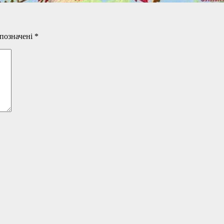
 позначені
*