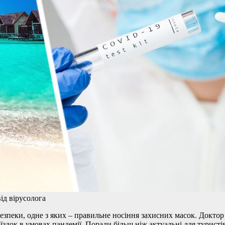
ід вірусолога
зпеки, одне з яких – правильне носіння захисних масок. Доктор
їздок в умовах пандемії. Поради більш ніж актуальні для туристі