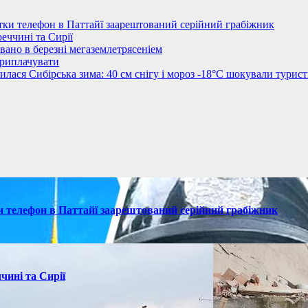
стки телефон в Паттайї заарештований серійний грабіжник
еччині та Сирії
овано в березні мегаземлетрясеніем
приплачувати
лася Сибірська зима: 40 см снігу і мороз -18°C шокували турист
ки телефон в Паттайї заарештований серійний грабіжник
чині та Сирії