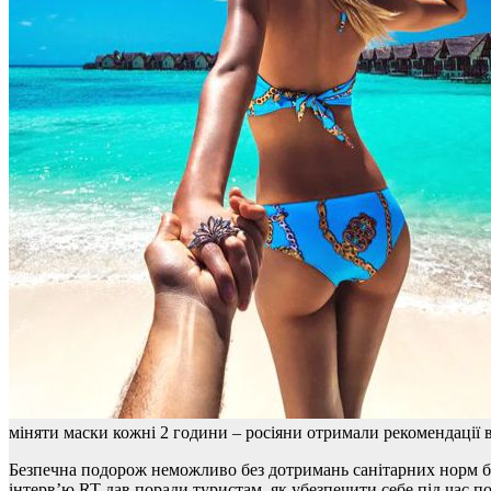
міняти маски кожні 2 години – росіяни отримали рекомендації в
Безпечна подорож неможливо без дотримань санітарних норм бе
інтерв’ю RT дав поради туристам, як убезпечити себе під час по