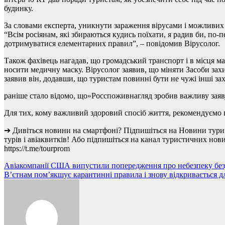
будинку.
За словами експерта, уникнути зараження вірусами і можливих п
“Всім росіянам, які збираються кудись поїхати, я радив би, по-
дотримуватися елементарних правил”, – повідомив Вірусолог.
Також фахівець нагадав, що громадський транспорт і в місця 
носити медичну маску. Вірусолог заявив, що міняти Засоби зах
заявив він, додавши, що туристам повинні бути не чужі інші за
раніше стало відомо, що»Росспоживнагляд зробив важливу заяву
Для тих, кому важливий здоровий спосіб життя, рекомендуємо п
➔ Дивіться новини на смартфоні? Підпишіться на Новини тури
турів і авіаквитків! Або підпишіться на канал туристичних нов
https://t.me/tourprom
Навігація
Авіакомпанії США випустили попередження про небезпеку бе
В’єтнам пом’якшує карантинні правила і знову відкривається д
записів