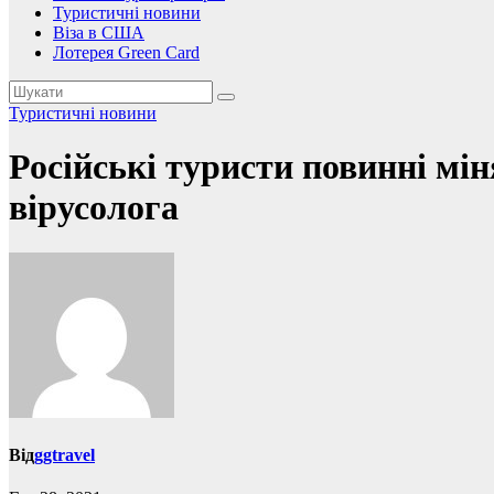
Туристичні новини
Віза в США
Лотерея Green Card
Туристичні новини
Російські туристи повинні мі
вірусолога
Від
ggtravel