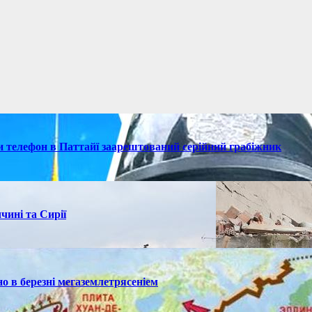
ки телефон в Паттайї заарештований серійний грабіжник
чині та Сирії
но в березні мегаземлетрясеніем