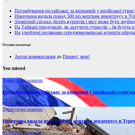
Пограбування по-тайськи: за вирваний у російської тури
Німеччина видала понад 500 віз жертвам землетрусу в Тур
Зловісний сигнал: безліч курортів і міст може бути зруйн
На Тайвані придумали, як залучити туристів – їм будуть 
На улюблені росіянами середземноморські курорти обруши
Останні коментарі
Автор комментария
до
Привет, мир!
You missed
Туристичні новини
Пограбування по-тайськи: за вирваний у російської турист
03.03.2023
ggtravel
Туристичні новини
Німеччина видала понад 500 віз жертвам землетрусу в Туреч
03.03.2023
ggtravel