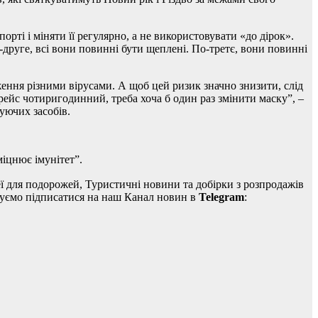
ті і міняти її регулярно, а не використовувати «до дірок».
о-друге, всі вони повинні бути щеплені. По-третє, вони повинні
ення різними вірусами. А щоб цей ризик значно знизити, слід
рейс чотиригодинний, треба хоча б один раз змінити маску”, –
уючих засобів.
іцнює імунітет”.
ідеї для подорожей, Туристичні новини та добірки з розпродажів
дуємо підписатися на наш Канал новин в
Telegram
: