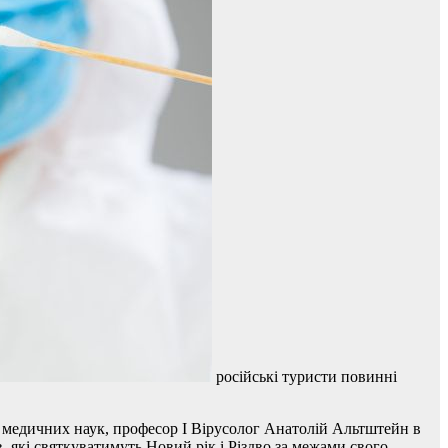
російські туристи повинні
 медичних наук, професор І Вірусолог Анатолій Альтштейн в
в, які святкуватимуть Новий рік і Різдво за межами свого