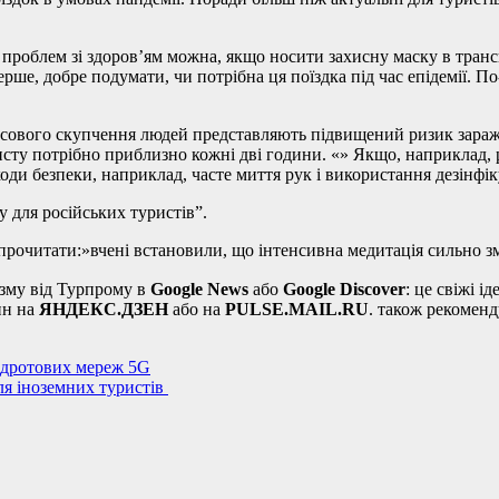
роблем зі здоров’ям можна, якщо носити захисну маску в транспор
перше, добре подумати, чи потрібна ця поїздка під час епідемії. П
масового скупчення людей представляють підвищений ризик зараж
исту потрібно приблизно кожні дві години. «» Якщо, наприклад, 
ходи безпеки, наприклад, часте миття рук і використання дезінфік
 для російських туристів”.
рочитати:»вчені встановили, що інтенсивна медитація сильно зм
зму від Турпрому в
Google News
або
Google Discover
: це свіжі 
ин на
ЯНДЕКС.ДЗЕН
або на
PULSE.MAIL.RU
. також рекомен
здротових мереж 5G
ля іноземних туристів