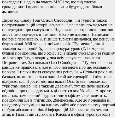
покладають надію на участь МЗС і те, що під тиском
громадськості правоохоронні органи будуть діяти більш
активно.
Директор Candy Tour
Олеся
Слободян
, чиї туристи також
постраждали в цій історії, обурена: “нас навіть по-людськи не
попередили про скасування. Надіслали електронною поштою
лист пізно ввечері в п’ятницю. Ніхто не дзвонив. Написали,
що рейс перенесено. А пізніше туристи дізналися, що рейсу не
буде взагалі. Мій чоловік поїхав в офіс “Турменю” , який
знаходиться в одній будівлі з прокуратурою (!), і охорона
будівлі повідомила, що з офісу всі виїхали буквально за годину
до його приїзду, а людину, яка всім керувала, називали
Петровичем». За словами Олесі Слободян, з “Турменю” вона
раніше не працювала, але нічого поганого про цю компанію
не чула. І тільки після скасування рейсу їй. – Стільки років ми
бачимо, як повторюється один і той же сценарій – і нічого не
відбувається. Просто містика якась! Ось, буває, попадеться
туристам номер “не з такими дверима”, тут же починається
обдзвін і про це в одну мить дізнається вся Україна. А про те,
що літак, замовлений “туристичним офісом”, не полетить,
повідомили ще в п’ятницю, 29вересень. Але до понеділка ні
на одному форумі, ні на одному сайті або профільному порталі
не було абсолютно ніякої інформації! 140 пасажирів чекали
літак в Тіваті і ще стільки ж в Києві, а в офіси туроператорів