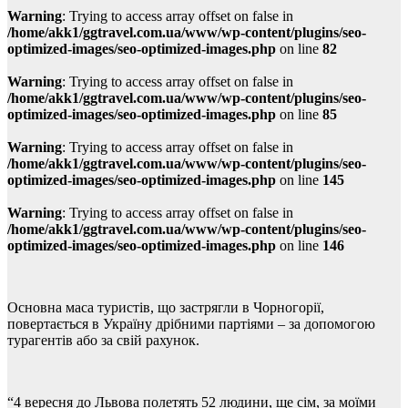
Warning
: Trying to access array offset on false in
/home/akk1/ggtravel.com.ua/www/wp-content/plugins/seo-
optimized-images/seo-optimized-images.php
on line
82
Warning
: Trying to access array offset on false in
/home/akk1/ggtravel.com.ua/www/wp-content/plugins/seo-
optimized-images/seo-optimized-images.php
on line
85
Warning
: Trying to access array offset on false in
/home/akk1/ggtravel.com.ua/www/wp-content/plugins/seo-
optimized-images/seo-optimized-images.php
on line
145
Warning
: Trying to access array offset on false in
/home/akk1/ggtravel.com.ua/www/wp-content/plugins/seo-
optimized-images/seo-optimized-images.php
on line
146
Основна маса туристів, що застрягли в Чорногорії,
повертається в Україну дрібними партіями – за допомогою
турагентів або за свій рахунок.
“4 вересня до Львова полетять 52 людини, ще сім, за моїми