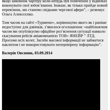
якщо замовник чартеру коли-небудь був помічений у відмовах
виконувати свої зобов’язання. Інакше, як тільки прийде новий
перевізник, ми станемо свідками чергової афери”, – резюмує
Ольга Алексєєнко.
Тим часом на сайті «Турменю«, керівництво якого як і раніше
недоступне для дзвінків, з’явилося оголошення: «найближчим
часом ми опублікуємо офіційне роз’яснення ситуації навколо
скасування рейсів авіакомпанією ТОВ» ЯНЕЙР ” ЛТД.
Просимо всіх колег, Засоби масової інформації не займатися
наклепом і не використовувати неперевірену інформацію”.
Валерія Овсяник, 03.09.2014