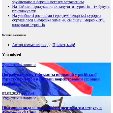
зруйновано в березні мегаземлетрясеніем
На Тайвані придумали, як залучити туристів – їм будуть
приплачувати
На улюблені росіянами середземноморські курорти
обрушилася Сибірська зима: 40 см снігу і мороз -18°C
шокували туристів
Останні коментарі
Автор комментария
до
Привет, мир!
You missed
Туристичні новини
Пограбування по-тайськи: за вирваний у російської
туристки телефон в Паттайї заарештований серійний
грабіжник
03.03.2023
ggtravel
Туристичні новини
Німеччина видала понад 500 віз жертвам землетрусу в
Туреччині та Сирії