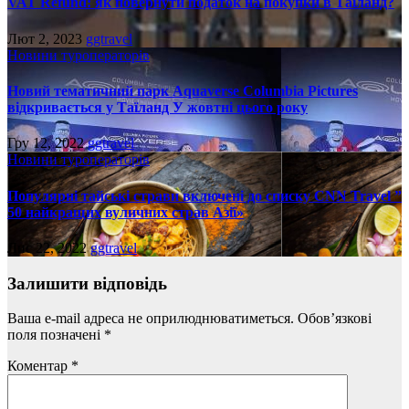
VAT Refund: як повернути податок на покупки в Таїланд?
Лют 2, 2023
ggtravel
Новини туроператорів
Новий тематичний парк Aquaverse Columbia Pictures
відкривається у Таїланд У жовтні цього року
Гру 12, 2022
ggtravel
Новини туроператорів
Популярні тайські страви включені до списку CNN Travel ”
50 найкращих вуличних страв Азії»
Лис 22, 2022
ggtravel
Залишити відповідь
Ваша e-mail адреса не оприлюднюватиметься.
Обов’язкові
поля позначені
*
Коментар
*