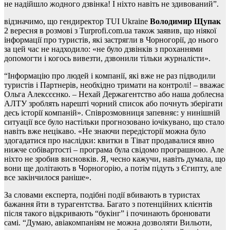
не надійшло жодного дзвінка! І ніхто навіть не здивований”.
відзначимо, що гендиректор TUI Ukraine
Володимир Щупак
2 вересня в розмові з Turprofi.com.ua також заявив, що ніякої
інформації про туристів, які застрягли в Чорногорії, до нього
за цей час не надходило: «не було дзвінків з проханнями
допомогти і когось вивезти, дзвонили тільки журналісти».
“Інформацію про людей і компанії, які вже не раз підводили
туристів і Партнерів, необхідно тримати на контролі! – вважає
Ольга Алексєєнко. – Нехай Держагентство або наша доблесна
АЛТУ зроблять нарешті чорний список або почнуть зберігати
десь історії компаній». Співрозмовниця запевняє: у нинішній
ситуації все було настільки прогнозовано іочікувано, що стало
навіть вже нецікаво. «Не знаючи передісторії можна було
здогадатися про наслідки: квитки в Тіват продавалися явно
нижче собівартості – програма була свідомо програшною. Але
ніхто не зробив висновків. Я, чесно кажучи, навіть думала, що
вони ще долітають в Чорногорію, а потім підуть з Єгипту, але
все закінчилося раніше».
За словами експерта, подібні події вбивають в туристах
бажання йти в турагентства. Багато з потенційних клієнтів
після такого відкривають “букінг” і починають бронювати
самі. “Думаю, авіакомпаніям не можна дозволяти Вильоти,