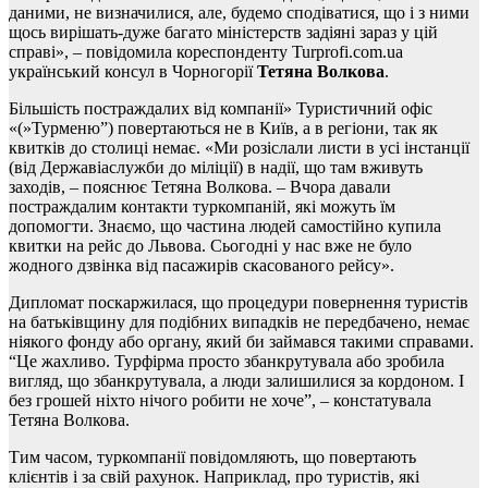
даними, не визначилися, але, будемо сподіватися, що і з ними
щось вирішать-дуже багато міністерств задіяні зараз у цій
справі», – повідомила кореспонденту Turprofi.com.ua
український консул в Чорногорії
Тетяна Волкова
.
Більшість постраждалих від компанії» Туристичний офіс
«(»Турменю”) повертаються не в Київ, а в регіони, так як
квитків до столиці немає. «Ми розіслали листи в усі інстанції
(від Державіаслужби до міліції) в надії, що там вживуть
заходів, – пояснює Тетяна Волкова. – Вчора давали
постраждалим контакти туркомпаній, які можуть їм
допомогти. Знаємо, що частина людей самостійно купила
квитки на рейс до Львова. Сьогодні у нас вже не було
жодного дзвінка від пасажирів скасованого рейсу».
Дипломат поскаржилася, що процедури повернення туристів
на батьківщину для подібних випадків не передбачено, немає
ніякого фонду або органу, який би займався такими справами.
“Це жахливо. Турфірма просто збанкрутувала або зробила
вигляд, що збанкрутувала, а люди залишилися за кордоном. І
без грошей ніхто нічого робити не хоче”, – констатувала
Тетяна Волкова.
Тим часом, туркомпанії повідомляють, що повертають
клієнтів і за свій рахунок. Наприклад, про туристів, які