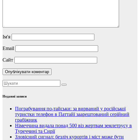
Ім'я
Email
Сайт
Недавні записи
Пограбування по-тайськи: за вирваний у російської
туристки телефон в Паттайї заарештований серійний
грабіжник
Німеччина видала понад 500 віз жертвам землетрусу в
Туреччині та Сирії
Зловісний сигнал: безліч курортів і міст може бути