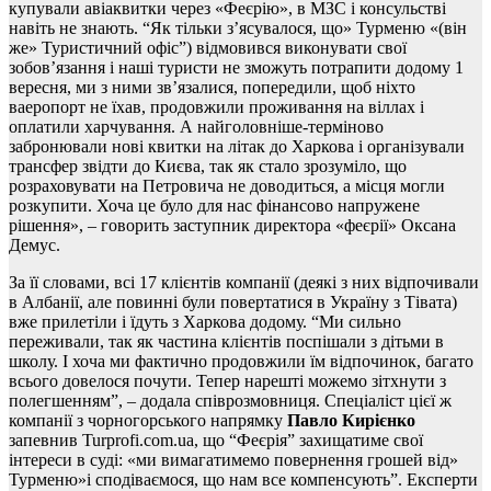
купували авіаквитки через «Феєрію», в МЗС і консульстві
навіть не знають. “Як тільки з’ясувалося, що» Турменю «(він
же» Туристичний офіс”) відмовився виконувати свої
зобов’язання і наші туристи не зможуть потрапити додому 1
вересня, ми з ними зв’язалися, попередили, щоб ніхто
ваеропорт не їхав, продовжили проживання на віллах і
оплатили харчування. А найголовніше-терміново
забронювали нові квитки на літак до Харкова і організували
трансфер звідти до Києва, так як стало зрозуміло, що
розраховувати на Петровича не доводиться, а місця могли
розкупити. Хоча це було для нас фінансово напружене
рішення», – говорить заступник директора «феєрії» Оксана
Демус.
За її словами, всі 17 клієнтів компанії (деякі з них відпочивали
в Албанії, але повинні були повертатися в Україну з Тівата)
вже прилетіли і їдуть з Харкова додому. “Ми сильно
переживали, так як частина клієнтів поспішали з дітьми в
школу. І хоча ми фактично продовжили їм відпочинок, багато
всього довелося почути. Тепер нарешті можемо зітхнути з
полегшенням”, – додала співрозмовниця. Спеціаліст цієї ж
компанії з чорногорського напрямку
Павло Кирієнко
запевнив Turprofi.com.ua, що “Феєрія” захищатиме свої
інтереси в суді: «ми вимагатимемо повернення грошей від»
Турменю»і сподіваємося, що нам все компенсують”. Експерти