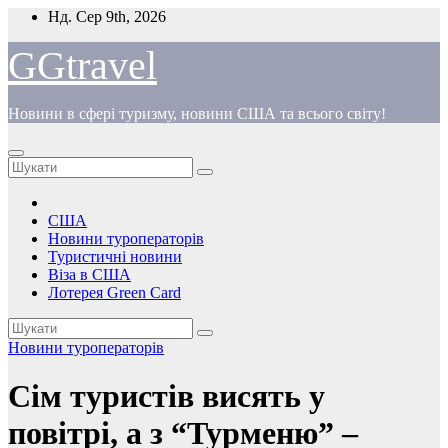
Перейти
Нд. Сер 9th, 2026
до
вмісту
GGtravel
Новини в сфері туризму, новини США та всього світу!
США
Новини туроператорів
Туристичні новини
Віза в США
Лотерея Green Card
Новини туроператорів
Сім туристів висять у
повітрі, а з “Турменю” –