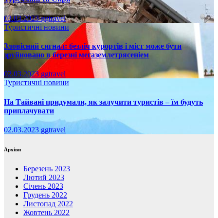
03.03.2023
ggtravel
Туристичні новини
Зловісний сигнал: безліч курортів і міст може бути
зруйновано в березні мегаземлетрясеніем
02.03.2023
ggtravel
Туристичні новини
На Тайвані придумали, як залучити туристів – їм будуть
приплачувати
02.03.2023
ggtravel
Архіви
Березень 2023
Лютий 2023
Січень 2023
Грудень 2022
Листопад 2022
Жовтень 2022