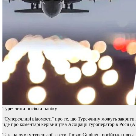
Туреччини посіяли паніку
“Суперечливі відомості” про те, що Туреччину можуть закрити, 
йде про коментарі керівництва Асоціації туроператорів Росії (
Так, на думку турецької газети Turizm Gunlugu, російська пр