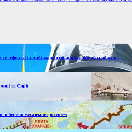
ки телефон в Паттайї заарештований серійний грабіжник
чині та Сирії
но в березні мегаземлетрясеніем