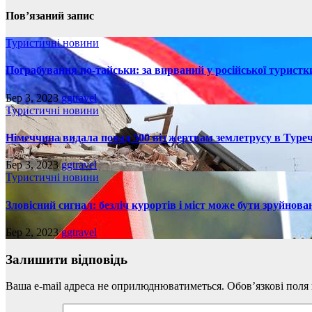
Пов’язаний запис
Туристичні новини
Пограбування по-тайськи: за вирваний у російської турист
Бер 3, 2023
ggtravel
Туристичні новини
Німеччина видала понад 500 віз жертвам землетрусу в Туреч
Бер 3, 2023
ggtravel
Туристичні новини
Зловісний сигнал: безліч курортів і міст може бути зруйнова
Бер 2, 2023
ggtravel
Залишити відповідь
Ваша e-mail адреса не оприлюднюватиметься.
Обов’язкові поля