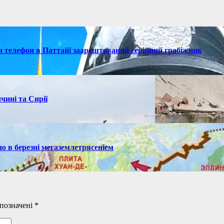
ки телефон в Паттайї заарештований серійний грабіжник
чині та Сирії
но в березні мегаземлетрясеніем
 позначені
*