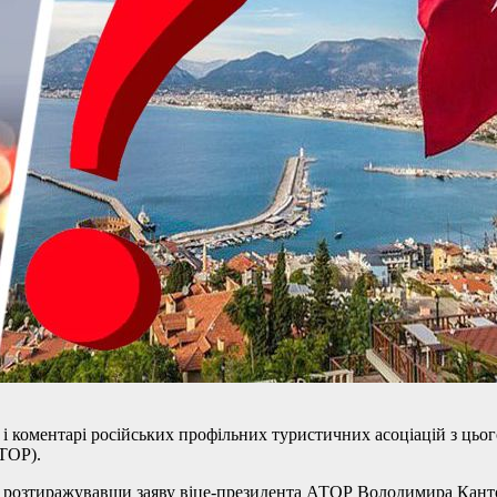
і коментарі російських профільних туристичних асоціацій з цьог
АТОР).
еса, розтиражувавши заяву віце-президента АТОР Володимира Кан