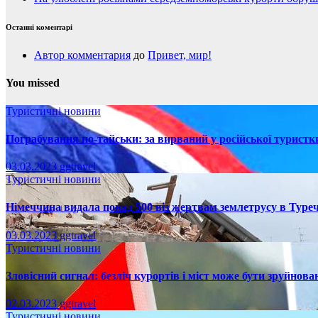
Останні коментарі
Автор комментария
до
Привет, мир!
You missed
Туристичні новини
Пограбування по-тайськи: за вирваний у російської турист
03.03.2023
ggtravel
Туристичні новини
Німеччина видала понад 500 віз жертвам землетрусу в Туреч
03.03.2023
ggtravel
Туристичні новини
Зловісний сигнал: безліч курортів і міст може бути зруйнова
02.03.2023
ggtravel
Туристичні новини