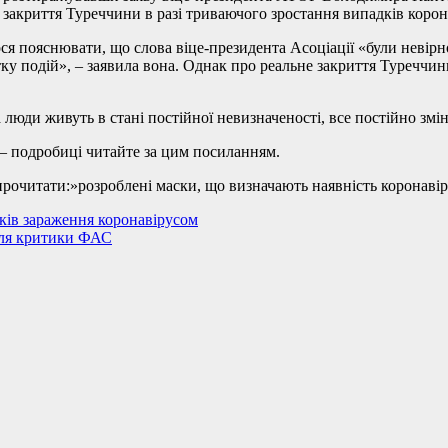
акриття Туреччини в разі триваючого зростання випадків коронаві
пояснювати, що слова віце-президента Асоціації «були невірно в
витку подій», – заявила вона. Однак про реальне закриття Туречч
люди живуть в стані постійної невизначеності, все постійно змін
 – подробиці читайте за цим посиланням.
рочитати:»розроблені маски, що визначають наявність коронавір
дків зараження коронавірусом
сля критики ФАС