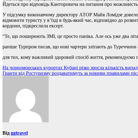
Йдеться про відповідь Канторовича на питання про можливість з
У підсумку виконавчому директору АТОР Майя Ломідзе довелося 
відмовити туристу у в’їзді в будь-який час, відповідно до роз
кордони, підкреслила ексерт.
“Те, що поширюють ЗМІ, це просто паніка. Але ось уже два літа 
раніше Турпром писав, що нові чартери злітають до Туреччини
для тих, кому важливий здоровий спосіб життя, рекомендуємо п
Навігація
На чорноморських курортах Кубані різко зросла кількість випа
Гранти від Ростуризму роздаватимуть за новими правилами пі
записів
Від
ggtravel