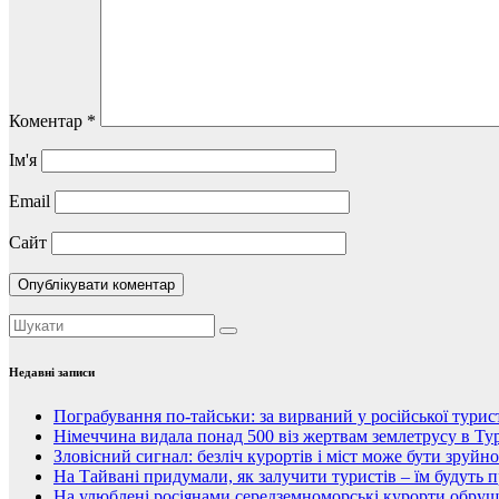
Коментар
*
Ім'я
Email
Сайт
Недавні записи
Пограбування по-тайськи: за вирваний у російської тури
Німеччина видала понад 500 віз жертвам землетрусу в Тур
Зловісний сигнал: безліч курортів і міст може бути зруйн
На Тайвані придумали, як залучити туристів – їм будуть 
На улюблені росіянами середземноморські курорти обруши