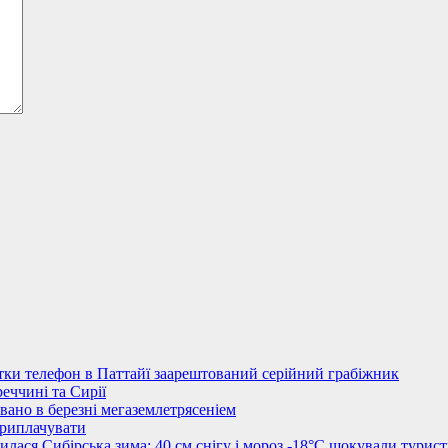
стки телефон в Паттайї заарештований серійний грабіжник
еччині та Сирії
овано в березні мегаземлетрясеніем
приплачувати
лася Сибірська зима: 40 см снігу і мороз -18°C шокували турист