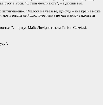
русу в Росії. “Є така можливість”, – відповів він.
итлумачені». “Малося на увазі те, що будь – яка країна може
ини мови зовсім не йшло: Туреччина не має наміру закривати
юється”, – цитує Майя Ломідзе газета Turizm Gazetesi.
усу”.