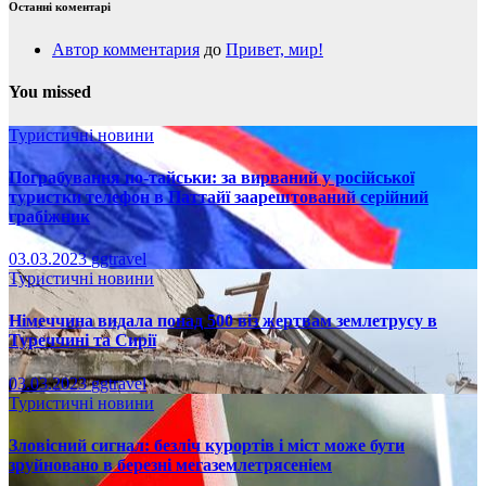
Останні коментарі
Автор комментария
до
Привет, мир!
You missed
Туристичні новини
Пограбування по-тайськи: за вирваний у російської
туристки телефон в Паттайї заарештований серійний
грабіжник
03.03.2023
ggtravel
Туристичні новини
Німеччина видала понад 500 віз жертвам землетрусу в
Туреччині та Сирії
03.03.2023
ggtravel
Туристичні новини
Зловісний сигнал: безліч курортів і міст може бути
зруйновано в березні мегаземлетрясеніем