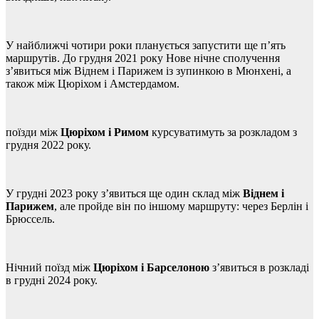
У найближчі чотири роки планується запустити ще п’ять
маршрутів. До грудня 2021 року Нове нічне сполучення
з’явиться між Віднем і Парижем із зупинкою в Мюнхені, а
також між Цюріхом і Амстердамом.
поїзди між
Цюріхом і Римом
курсуватимуть за розкладом з
грудня 2022 року.
У грудні 2023 року з’явиться ще один склад між
Віднем і
Парижем
, але пройде він по іншому маршруту: через Берлін і
Брюссель.
Нічний поїзд між
Цюріхом і Барселоною
з’явиться в розкладі
в грудні 2024 року.