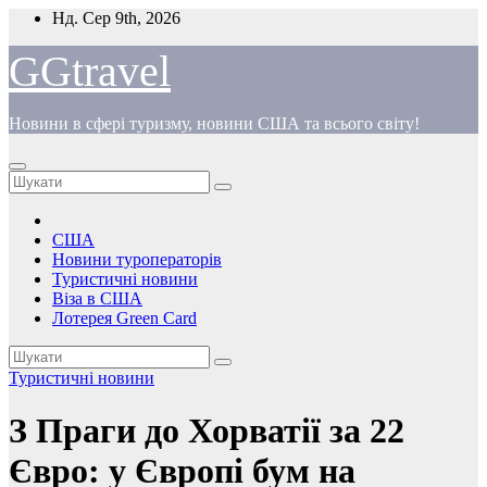
Перейти
Нд. Сер 9th, 2026
до
вмісту
GGtravel
Новини в сфері туризму, новини США та всього світу!
США
Новини туроператорів
Туристичні новини
Віза в США
Лотерея Green Card
Туристичні новини
З Праги до Хорватії за 22
Євро: у Європі бум на