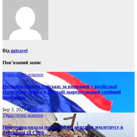
Від
ggtravel
Пов’язаний запис
Туристичні новини
Пограбування по-тайськи: за вирваний у російської
туристки телефон в Паттайї заарештований серійний
грабіжник
Бер 3, 2023
ggtravel
Туристичні новини
Німеччина видала понад 500 віз жертвам землетрусу в
Туреччині та Сирії