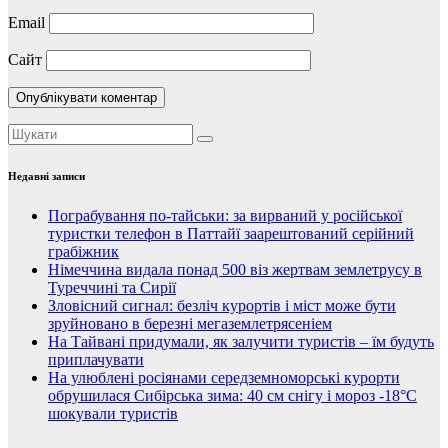
Email
Сайт
Недавні записи
Пограбування по-тайськи: за вирваний у російської
туристки телефон в Паттайї заарештований серійний
грабіжник
Німеччина видала понад 500 віз жертвам землетрусу в
Туреччині та Сирії
Зловісний сигнал: безліч курортів і міст може бути
зруйновано в березні мегаземлетрясеніем
На Тайвані придумали, як залучити туристів – їм будуть
приплачувати
На улюблені росіянами середземноморські курорти
обрушилася Сибірська зима: 40 см снігу і мороз -18°C
шокували туристів