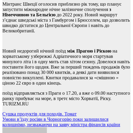
Мінтранс Швеції оголосив приблизно рік тому, що планує
запустити міжнародне нічне залізничне сполучення
з
Німеччиною та Бельгією
до 2022 року. Новий маршрут
з’єднає шведські міста з Гамбургом і Брюсселем, що дозволить
швидко дістатися до Центральної Європи і навіть до
Великобританії.
Новий недорогий нічний поїзд
між Прагою і Рієкою
на
хорватському узбережжі Адріатичного моря стартував
минулого літа і в одну мить став хітом сезону. Довелося навіть
поставити його щодня. Вже за перший тиждень продажів було
реалізовано понад 30 000 квитків, а деякі дати виявилися
повністю викуплені. Квитки продавалися за «смішною »
ціною 22 євро в один кінець.
поїзд відправляється з Праги о 17.20, а вже о 09.00 наступного
ранку прибуває на море, в третє місто Хорватії, Рієку.
TURIZM.RU
Навігація
Сушка продуктів для походів. Томат
Умови в’їзду росіян в Чорногорію поки залишилися
записів
колишніми, незважаючи на заяву міністра фінансів країни