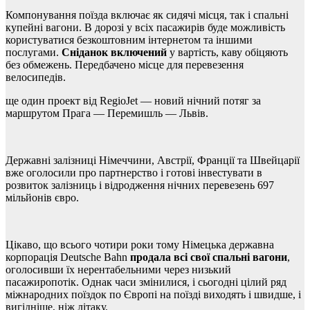
Компонування поїзда включає як сидячі місця, так і спальні
купейні вагони. В дорозі у всіх пасажирів буде можливість
користуватися безкоштовним інтернетом та іншими
послугами.
Сніданок включений
у вартість, каву обіцяють
без обмежень. Передбачено місце для перевезення
велосипедів.
ще один проект від RegioJet — новий нічний потяг за
маршрутом Прага — Перемишль — Львів.
Державні залізниці Німеччини, Австрії, Франції та Швейцарії
вже оголосили про партнерство і готові інвестувати в
розвиток залізниць і відродження нічних перевезень 697
мільйонів євро.
Цікаво, що всього чотири роки тому Німецька державна
корпорація Deutsche Bahn
продала всі свої спальні вагони
,
оголосивши їх нерентабельними через низький
пасажиропотік. Однак часи змінилися, і сьогодні цілий ряд
міжнародних поїздок по Європі на поїзді виходять і швидше, і
вигідніше, ніж літаку.