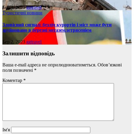
Бер 3, 2023
ggtravel
Туристичні новини
Зловісний сигнал: безліч курортів і міст може бути
зруйновано в березні мегаземлетрясеніем
Бер 2, 2023
ggtravel
Залишити відповідь
Ваша e-mail адреса не оприлюднюватиметься.
Обов’язкові
поля позначені
*
Коментар
*
Ім'я