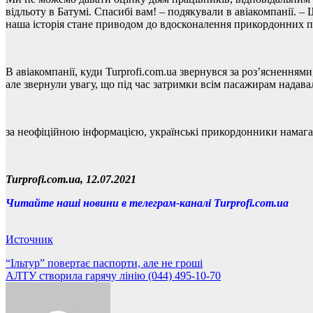
відльоту в Батумі. Спасибі вам! – подякували в авіакомпанії. –
наша історія стане приводом до вдосконалення прикордонних про
В авіакомпанії, куди Turprofi.com.ua звернувся за роз’ясненням
але звернули увагу, що під час затримки всім пасажирам надав
за неофіційною інформацією, українські прикордонники намагал
Turprofi.com.ua,
12.07.2021
Читайте наші новини в телеграм-каналі Turprofi.com.ua
Источник
Навігація
“Ільтур” повертає паспорти, але не гроші
АЛТУ створила гарячу лінію (044) 495-10-70
записів