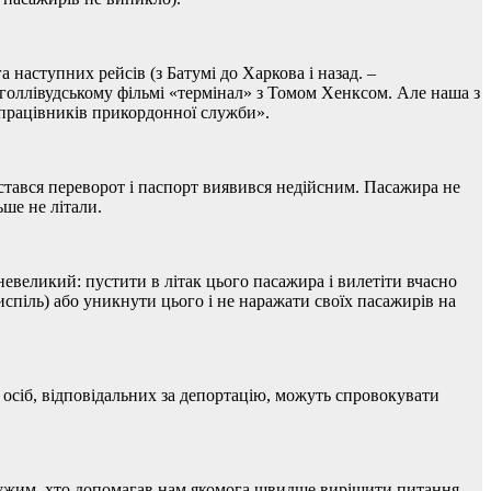
наступних рейсів (з Батумі до Харкова і назад. –
 голлівудському фільмі «термінал» з Томом Хенксом. Але наша з
і працівників прикордонної служби».
 стався переворот і паспорт виявився недійсним. Пасажира не
ьше не літали.
невеликий: пустити в літак цього пасажира і вилетіти вчасно
испіль) або уникнути цього і не наражати своїх пасажирів на
 осіб, відповідальних за депортацію, можуть спровокувати
йдужим, хто допомагав нам якомога швидше вирішити питання