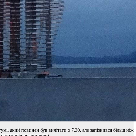
умі, який повинен був вилітати о 7.30, але запізнився більш ніж
у пасажирів не виникло).