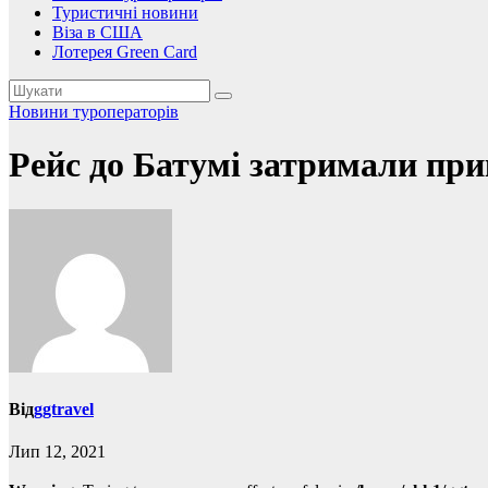
Туристичні новини
Віза в США
Лотерея Green Card
Новини туроператорів
Рейс до Батумі затримали пр
Від
ggtravel
Лип 12, 2021