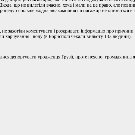
 Шкода, що не вилетіли вчасно, хоча і мали на це право, але пов
цедур і більше жодна авіакомпанія і її пасажир не опиняться в т
и, не захотіли коментувати і розкривати інформацію про причини д
али харчування і воду (в Борисполі чекали вильоту 133 людини).
ися депортувати уродженця Грузії, проте неясно, громадянина як