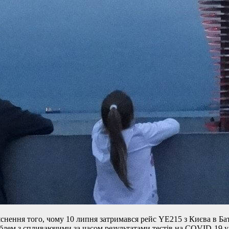
снення того, чому 10 липня затримався рейс
YE215 з Києва в Бат
роблем з спливаючими за часом результатами тестів на COVID-19 