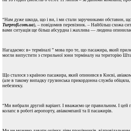
“Нам дуже шкода, що і ви, і ми стали заручниками обставин, що
Turprofi.com.ua
),
– повідомив перевізник. –
Найбільш схожа ситу
вами ситуація ще більш абсурдна і жахлива — людина опинилася
Нагадаємо: в» терміналі ” мова про те, що пасажира, який при
могли випустити з стерильної зони терміналу на територію Штат
Що сталося з країною пасажира, який опинився в Києві, авіако
(але в такому випадку грузинська прикордонна служба обіцяла, 
небезпеку.
“Ми вибрали другий варіант. І вважаємо це правильним. І цей п
колапс в роботі аеропорту, авіакомпанії та її пасажирів.
Ми не можемо давати оцінку діям працівників, відповідальним