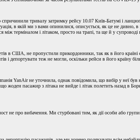
 спричинили тривалу затримку рейсу 10.07 Київ-Батумі і ланцюга 
ація, в якій ми з вами опинилися, описується, як це не дивно, в
 між терміналом і літаком, просто на трапі, та ще й у супровод
летів в США, не пропустили прикордонники, так як в його країні
ів і депортувати теж не могли, оскільки рейси в його країну біл
мпанія
YanAir
не уточнила, однак повідомила, що вибір у неї був 
що жоден пасажир з літака не вийде і літак полетить назад в Бор
ост не про вибачення. Ми стурбовані тим, як дії особи або групи
 за депортацію пасажирів, але ми хочемо подякувати всім неба