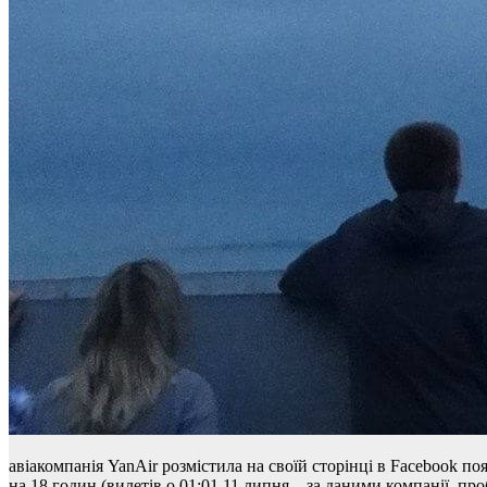
авіакомпанія YanAir розмістила на своїй сторінці в
Facebook
поя
на 18 годин (вилетів о 01:01 11 липня – за даними компанії, п