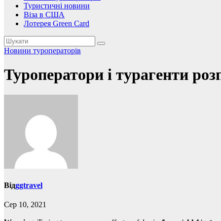
Туристичні новини
Віза в США
Лотерея Green Card
Новини туроператорів
Туроператори і турагенти роз
Від
ggtravel
Сер 10, 2021