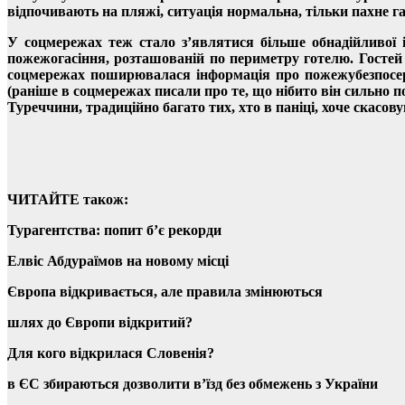
відпочивають на пляжі, ситуація нормальна, тільки пахне 
У соцмережах теж стало з’являтися більше обнадійливої і
пожежогасіння, розташованій по периметру готелю. Гостей 
соцмережах поширювалася інформація про пожежубезпосеред
(раніше в соцмережах писали про те, що нібито він сильно 
Туреччини, традиційно багато тих, хто в паніці, хоче скасо
ЧИТАЙТЕ також:
Турагентства: попит б’є рекорди
Елвіс Абдураїмов на новому місці
Європа відкривається, але правила змінюються
шлях до Європи відкритий?
Для кого відкрилася Словенія?
в ЄС збираються дозволити в’їзд без обмежень з України