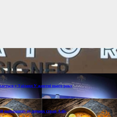
ається у Таїланд У жовтні цього року
 50 найкращих вуличних страв Азії»