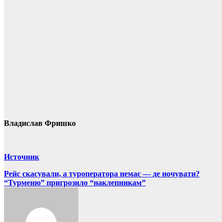
Владислав Фришко
Источник
Навігація
Рейс скасували, а туроператора немає — де ночувати?
“Турменю” пригрозило “наклепникам”
записів