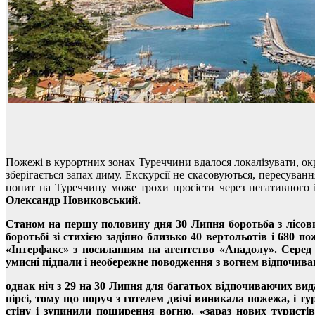
Пожежі в курортних зонах Туреччини вдалося локалізувати, окре
зберігається запах диму. Екскурсії не скасовуються, пересува
попит на Туреччину може трохи просісти через негативного
Олександр Новиковський.
Станом на першу половину дня 30 Липня боротьба з лісовим
боротьбі зі стихією задіяно близько 40 вертольотів і 680
«Інтерфакс» з посиланням на агентство «Анадолу». Серед 
умисні підпали і необережне поводження з вогнем відпочива
однак ніч з 29 на 30 Липня для багатьох відпочиваючих ви
пірсі, тому що поруч з готелем двічі виникала пожежа, і т
стіну і зупинили поширення вогню. «зараз нових туристів