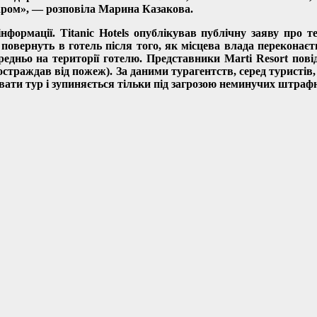
гаром», — розповіла Марина Казакова.
нформації. Titanic Hotels опублікував публічну заяву про
повернуть в готель після того, як місцева влада переконаєть
ньо на території готелю. Представники Marti Resort повід
постраждав від пожеж). За даними турагентств, серед турист
вувати тур і зупиняється тільки під загрозою неминучих штраф