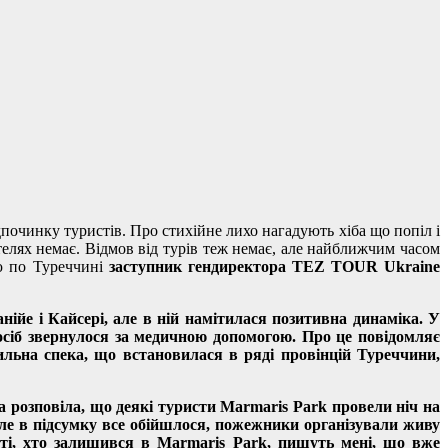
дпочинку туристів. Про стихійне лихо нагадують хіба що попіл і
телях немає. Відмов від турів теж немає, але найближчим часом
ію по Туреччині
заступник гендиректора TEZ TOUR Ukraine
ійе і Кайсері, але в ній намітилася позитивна динаміка. У
 осіб звернулося за медичною допомогою. Про це повідомляє
ильна спека, що встановилася в ряді провінцій Туреччини,
а
розповіла, що деякі туристи Marmaris Park провели ніч на
 Але в підсумку все обійшлося, пожежники організували живу
, ті, хто залишився в Marmaris Park, пишуть мені, що вже