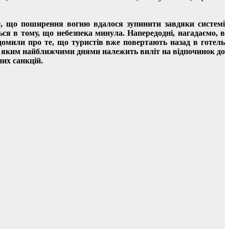
 те, що поширення вогню вдалося зупинити завдяки системі
ся в тому, що небезпека минула. Напередодні, нагадаємо, в
омили про те, що туристів вже повертають назад в готель
ів, яким найближчими днями належить виліт на відпочинок до
них санкцій.