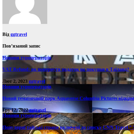
Від
ggtravel
Пов’язаний запис
Новини туроператорів
VAT Refund: як повернути податок на покупки в Таїланд?
Лют 2, 2023
ggtravel
Новини туроператорів
Новий тематичний парк Aquaverse Columbia Pictures відкрив
Гру 12, 2022
ggtravel
Новини туроператорів
Популярні тайські страви включені до списку CNN Travel ”