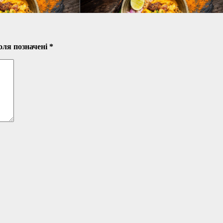
оля позначені
*