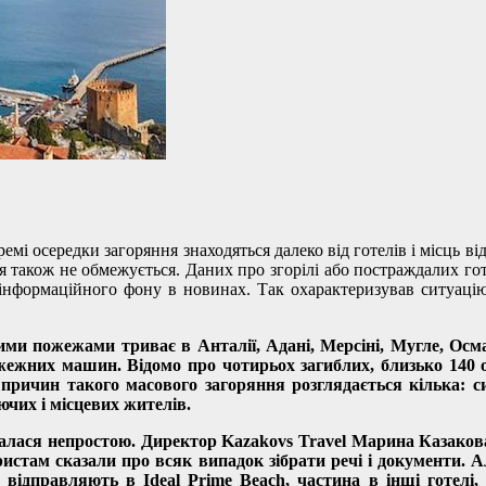
мі осередки загоряння знаходяться далеко від готелів і місць ві
ння також не обмежується. Даних про згорілі або постраждалих го
 інформаційного фону в новинах. Так охарактеризував ситуац
и пожежами триває в Анталії, Адані, Мерсіні, Мугле, Осман
 пожежних машин. Відомо про чотирьох загиблих, близько 140
причин такого масового загоряння розглядається кілька: с
ючих і місцевих жителів.
далася непростою.
Директор Kazakovs Travel Марина Казаков
уристам сказали про всяк випадок зібрати речі і документи.
 відправляють в Ideal Prime Beach, частина в інші готелі